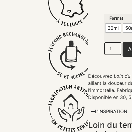
Format
30ml
50
A
Découvrez
Loin du
alliant la douceur 
l’immortelle. Fabri
Disponible en 30, 
L'INSPIRATION
Loin du te