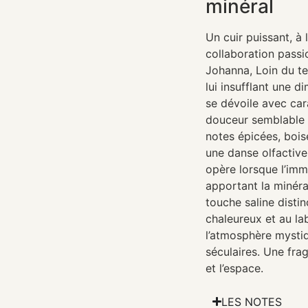
minéral
Un cuir puissant, à 
collaboration pass
Johanna, Loin du te
lui insufflant une d
se dévoile avec car
douceur semblable à
notes épicées, bois
une danse olfactive
opère lorsque l’imm
apportant la minéra
touche saline disti
chaleureux et au l
l’atmosphère mystiq
séculaires. Une fra
et l’espace.
LES NOTES