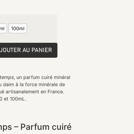
ml
100ml
JOUTER AU PANIER
 temps
, un parfum cuiré minéral
du daim à la force minérale de
qué artisanalement en France.
50 et 100mL.
mps – Parfum cuiré