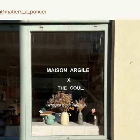
@matiere_a_poncer