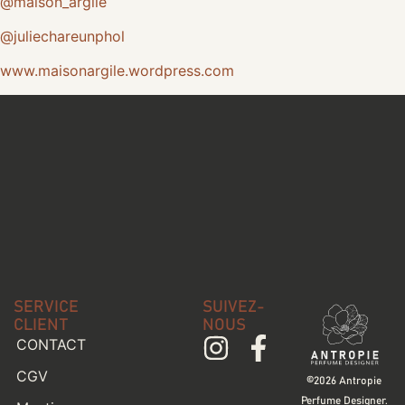
@maison_argile
@juliechareunphol
www.maisonargile.wordpress.com
SERVICE
SUIVEZ-
CLIENT
NOUS
CONTACT
CGV
©2026 Antropie
Perfume Designer.