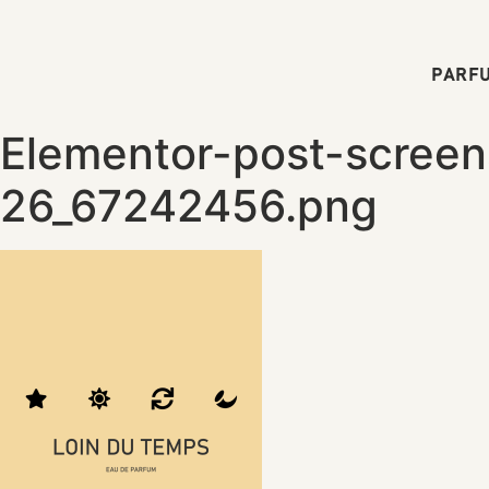
PARFU
Elementor-post-scree
26_67242456.png